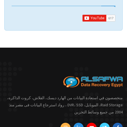
متخصصون في استعادة البيانات من الهارد ديسك، الفلاش، كروت الذاكره،
Raid Storage، الموبايل، DVR، SSD ، رواد استرجاع البيانات فى مصر منذ
2004 من جميع وسائط التخزين